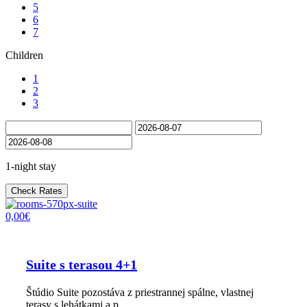
5
6
7
Children
1
2
3
1-night stay
Check Rates
0,00€
Suite s terasou 4+1
Štúdio Suite pozostáva z priestrannej spálne, vlastnej
terasy s lehátkami a p...