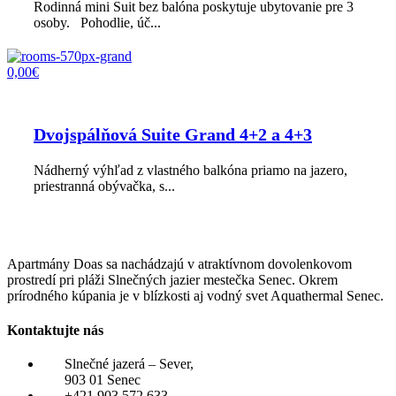
Rodinná mini Suit bez balóna poskytuje ubytovanie pre 3
osoby. Pohodlie, úč...
0,00€
Dvojspálňová Suite Grand 4+2 a 4+3
Nádherný výhľad z vlastného balkóna priamo na jazero,
priestranná obývačka, s...
Apartmány Doas sa nachádzajú v atraktívnom dovolenkovom
prostredí pri pláži Slnečných jazier mestečka Senec. Okrem
prírodného kúpania je v blízkosti aj vodný svet Aquathermal Senec.
Kontaktujte nás
Slnečné jazerá – Sever,
903 01 Senec
+421 903 572 633