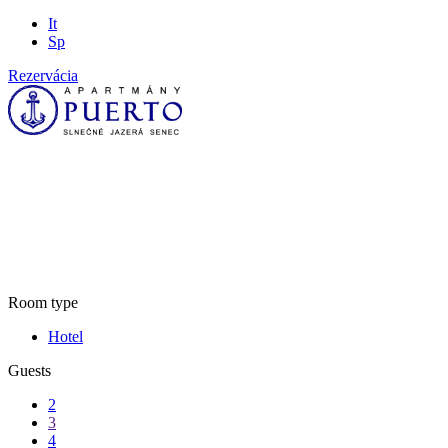
It
Sp
Rezervácia
Rooms list
Room type
Hotel
Guests
2
3
4