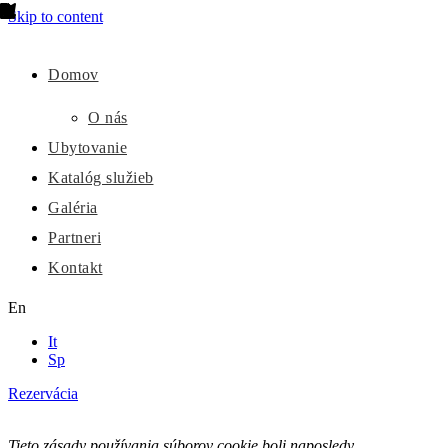
Skip to content
Domov
O nás
Ubytovanie
Katalóg služieb
Galéria
Partneri
Kontakt
En
It
Sp
Rezervácia
Tieto zásady používania súborov cookie boli naposledy