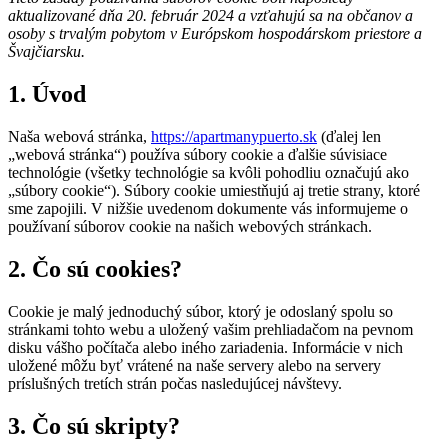
aktualizované dňa 20. február 2024 a vzťahujú sa na občanov a
osoby s trvalým pobytom v Európskom hospodárskom priestore a
Švajčiarsku.
1. Úvod
Naša webová stránka,
https://apartmanypuerto.sk
(ďalej len
„webová stránka“) používa súbory cookie a ďalšie súvisiace
technológie (všetky technológie sa kvôli pohodliu označujú ako
„súbory cookie“). Súbory cookie umiestňujú aj tretie strany, ktoré
sme zapojili. V nižšie uvedenom dokumente vás informujeme o
používaní súborov cookie na našich webových stránkach.
2. Čo sú cookies?
Cookie je malý jednoduchý súbor, ktorý je odoslaný spolu so
stránkami tohto webu a uložený vašim prehliadačom na pevnom
disku vášho počítača alebo iného zariadenia. Informácie v nich
uložené môžu byť vrátené na naše servery alebo na servery
príslušných tretích strán počas nasledujúcej návštevy.
3. Čo sú skripty?