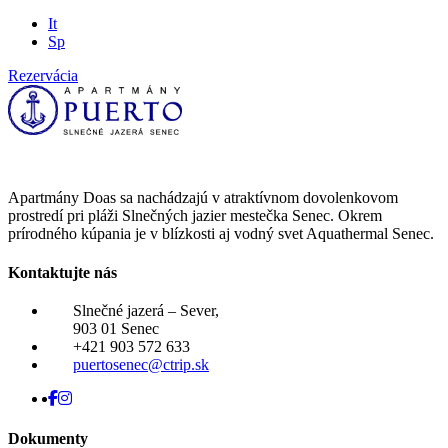
It
Sp
Rezervácia
Apartmány Doas sa nachádzajú v atraktívnom dovolenkovom
prostredí pri pláži Slnečných jazier mestečka Senec. Okrem
prírodného kúpania je v blízkosti aj vodný svet Aquathermal Senec.
Kontaktujte nás
Slnečné jazerá – Sever,
903 01 Senec
+421 903 572 633
puertosenec@ctrip.sk
Dokumenty