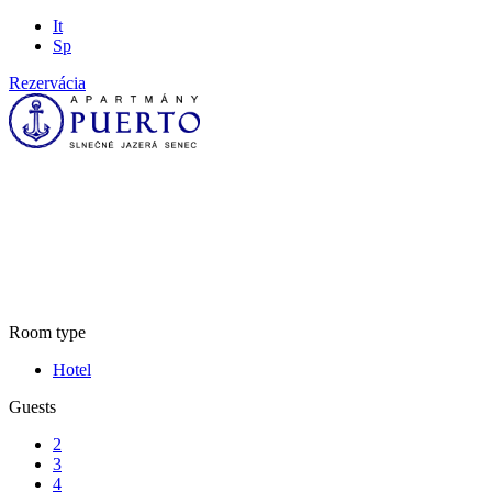
It
Sp
Rezervácia
Rooms list
Room type
Hotel
Guests
2
3
4